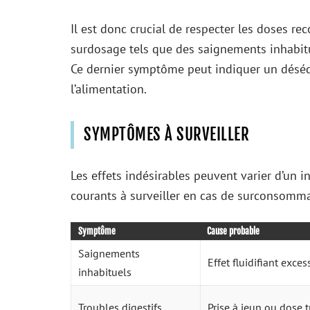
Il est donc crucial de respecter les doses r
surdosage tels que des saignements inhabitue
Ce dernier symptôme peut indiquer un déséq
l’alimentation.
SYMPTÔMES À SURVEILLER
Les effets indésirables peuvent varier d’un 
courants à surveiller en cas de surconsomm
Symptôme
Cause probable
Saignements
Effet fluidifiant excess
inhabituels
Troubles digestifs
Prise à jeun ou dose 