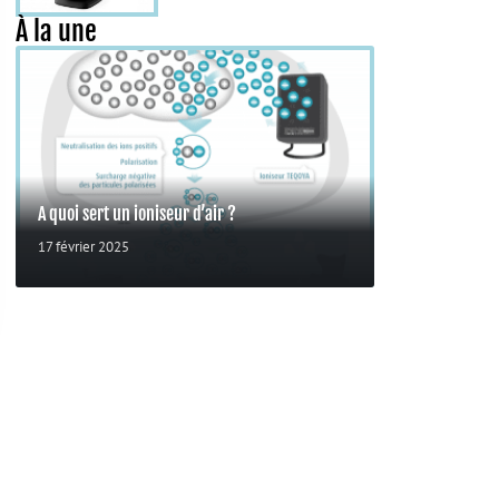
À la une
A quoi sert un ioniseur d’air ?
17 février 2025