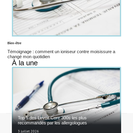
Bien-être
Témoignage : comment un ioniseur contre moisissure a
changé mon quotidien
À la une
Top 5 des Levoit Core 300s les plus
Contact
Mentions légales
Sitemap
recommandés par les allergologues
© 2026 | ioniseurs.fr
3 juillet 2026