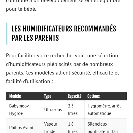
contribue à un développement serein et équilibre
pour le bébé.
LES HUMIDIFICATEURS RECOMMANDÉS
PAR LES PARENTS
Pour faciliter votre recherche, voici une sélection
d’humidificateurs plébiscités par de nombreux
parents. Ces modèles allient sécurité, efficacité et
facilité d’utilisation :
Modèle
Type
Capacité
Options
Babymoov
2,5
Hygromètre, arrêt
Ultrasons
Hygro+
litres
automatique
Vapeur
1,8
Silencieux,
Philips Avent
froide
litres
purificateur d’air