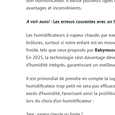
bon humidificateur. Il existe plusieurs types
avantages et inconvénients.
A voir aussi :
Les erreurs courantes avec un 
Les humidificateurs à vapeur chaude, par ex
brûlures, surtout si votre enfant est en mou
froide, tels que ceux proposés par
Babymoo
En 2025, la technologie s’est davantage dé
d’humidité intégrés, garantissant un meilleur
Il est primordial de prendre en compte la su
humidificateur trop petit ne sera pas efficac
excès d’humidité, favorisant ainsi la prolifé
lors du choix d’un humidificateur :
Type : vapeur chaude ou froide ?