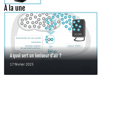
À la une
A quoi sert un ioniseur d’air ?
17 février 2025