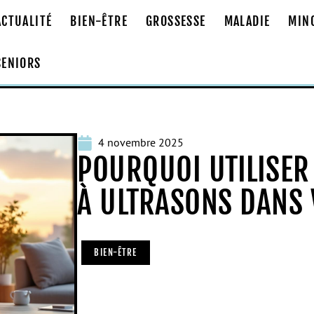
ACTUALITÉ
BIEN-ÊTRE
GROSSESSE
MALADIE
MIN
SENIORS
4 novembre 2025
POURQUOI UTILISER
À ULTRASONS DANS 
BIEN-ÊTRE