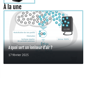
À la une
A quoi sert un ioniseur d’air ?
17 février 2025