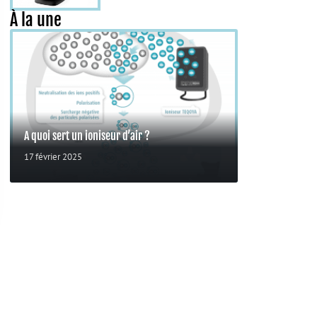
À la une
A quoi sert un ioniseur d’air ?
17 février 2025