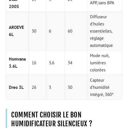
APP, sans BPA
200S
Diffuseur
d’huiles
AROEVE
30
6
60
essentielles,
6L
réglage
automatique
Mode nuit,
Homvana
16
3.6
34
lumières
3.6L
colorées
Capteur
Dreo 3L
26
3
30
d’humidité
intégré, 360°
COMMENT CHOISIR LE BON
HUMIDIFICATEUR SILENCIEUX ?