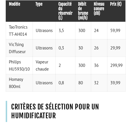
Modèle
Type
Capacité
Débit
Niveau
Prix (€)
du
de
sonore
réservoir
brume
(dB)
(L)
(ml/h)
TaoTronics
Ultrasons
3,5
300
24
59,99
TT-AH014
VicTsing
Ultrasons
0,3
30
26
29,99
Diffuseur
Philips
Vapeur
2
300
36
299,99
HU5930/10
chaude
Homasy
Ultrasons
0,8
80
32
39,99
800ml
CRITÈRES DE SÉLECTION POUR UN
HUMIDIFICATEUR