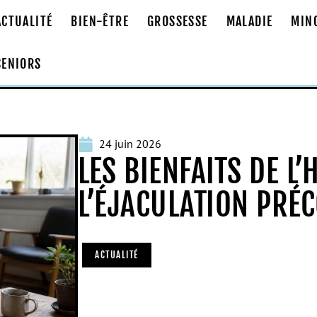
ACTUALITÉ
BIEN-ÊTRE
GROSSESSE
MALADIE
MIN
SENIORS
24 juin 2026
LES BIENFAITS DE L
L’ÉJACULATION PRÉ
ACTUALITÉ