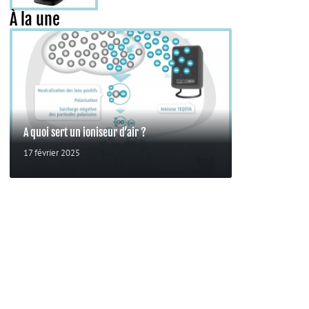
À la une
A quoi sert un ioniseur d’air ?
17 février 2025